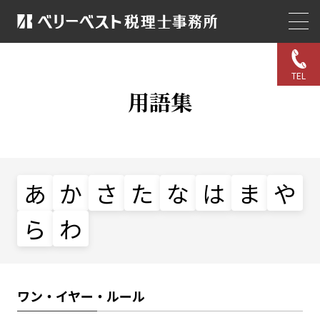
TEL
用語集
あ
か
さ
た
な
は
ま
や
ら
わ
ワン・イヤー・ルール