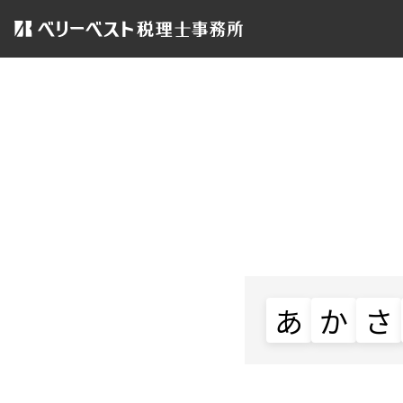
あ
か
さ