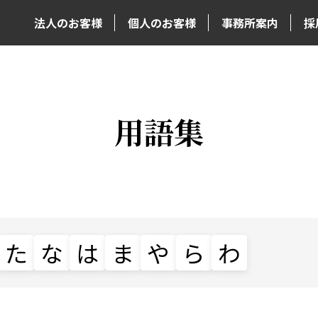
法人のお客様
個人のお客様
事務所案内
採
用語集
た
な
は
ま
や
ら
わ