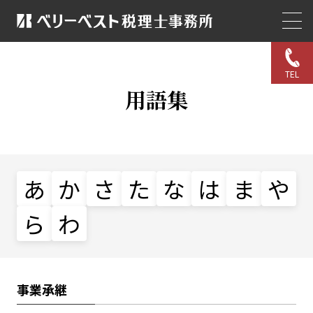
TEL
用語集
あ
か
さ
た
な
は
ま
や
ら
わ
事業承継