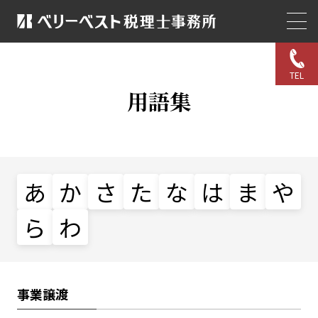
TEL
用語集
あ
か
さ
た
な
は
ま
や
ら
わ
事業譲渡